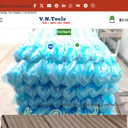
Skip to navigation
Skip to main content
0
฿
0.0
จังหวัดตรัง
ขายส่ง อำเภอปะเหลียน
0
ราคาขายส่ง
อุปกรณ์ก่อสร้าง ส่งด่วนอำเภอปะเหลียน
จังหวัดตรัง
สนใจสั่งซื้อสินค้าในร้าน สามารถดูรายละเอียดเพิ่มเติม เช่น รายละเอียด
ราคา และส่วนลด เมื่อสั่งซื้อมีจำนวน สามารถดูที่ภาพสินค้าในแคตตาล๊อก
ได้เลย ทางร้านออกใบกำกับภาษีเต็มรูปแบบ.
แชร์ URL. หน้านี้ :
https://xn--22cdk1ic9bycbb6t.thaixl.com/fw0a
📋