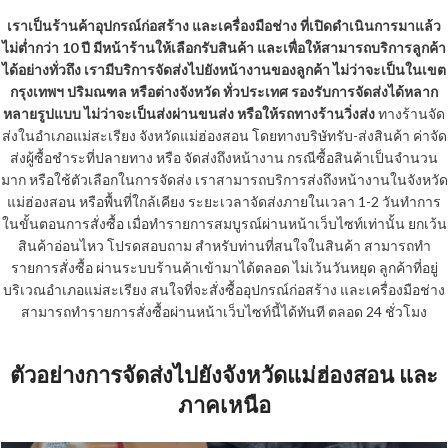
เราเป็นร้านค้าอุปกรณ์ก่อสร้าง และเครื่องมือช่าง ที่เปิดดำเนินการมาแล้ว
ไม่ต่ำกว่า 10 ปี มีหน้าร้านให้เลือกรับสินค้า และเพื่อให้สามารถบริการลูกค้า
ได้อย่างทั่วถึง เรามีบริการจัดส่งไปยังหน้างานของลูกค้า ไม่ว่าจะเป็นในเขต
กรุงเทพฯ ปริมณฑล หรือต่างจังหวัด ทั่วประเทศ รองรับการจัดส่งได้หลาก
หลายรูปแบบ ไม่ว่าจะเป็นส่งผ่านขนส่ง หรือให้รถทางร้านวิ่งส่ง
ทางร้านจัด
ส่งในอำเภอแม่สะเรียง จังหวัดแม่ฮ่องสอน โดยทางบริษัทรับ-ส่งสินค้า ค่าจัด
ส่งผู้ซื้อชำระที่ปลายทาง หรือ จัดส่งถึงหน้างาน กรณีซื้อสินค้าเป็นจำนวน
มาก หรือใช้ตัวเลือกในการจัดส่ง เราสามารถบริการส่งถึงหน้างานในจังหวัด
แม่ฮ่องสอน หรือพื้นที่ใกล้เคียง ระยะเวลาจัดส่งภายในเวลา 1-2 วันทำการ
ในขั้นตอนการสั่งซื้อ เมื่อทำรายการสมบูรณ์ผ่านหน้าเว็บไซท์เท่านั้น ยกเว้น
สินค้าอ่อนไหว โปรดสอบถาม สำหรับท่านที่สนใจในสินค้า สามารถทำ
รายการสั่งซื้อ ผ่านระบบร้านค้าเข้ามาได้ตลอด ไม่เว้นวันหยุด ลูกค้าที่อยู่
บริเวณอำเภอแม่สะเรียง สนใจที่จะสั่งซื้ออุปกรณ์ก่อสร้าง และเครื่องมือช่าง
สามารถทำรายการสั่งซื้อผ่านหน้าเว็บไซท์นี้ได้ทันที ตลอด 24 ชั่วโมง
ตัวอย่างการจัดส่งไปยังจังหวัดแม่ฮ่องสอน และ
ภาคเหนือ