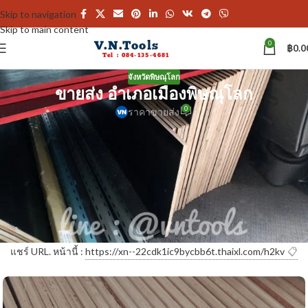
Skip to navigation
Skip to main content
0
฿
0.0
จังหวัดพิษณุโลก
ขายส่ง อำเภอเมืองพิษณุโลก
0
ราคาขายส่ง
อุปกรณ์ก่อสร้าง ส่งด่วนอำเภอเมือง
พิษณุโลก จังหวัดพิษณุโลก
สนใจสั่งซื้อสินค้าในร้าน สามารถดูรายละเอียดเพิ่มเติม เช่น รายละเอียด
ราคา และส่วนลด เมื่อสั่งซื้อมีจำนวน สามารถดูที่ภาพสินค้าในแคตตาล๊อก
ได้เลย ทางร้านออกใบกำกับภาษีเต็มรูปแบบ.
แชร์ URL. หน้านี้ :
https://xn--22cdk1ic9bycbb6t.thaixl.com/h2kv
📋