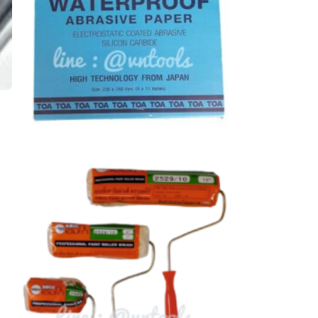
กระดาษทรายน้ำ ขัดเหล็ก TOA
ดูข้อมูลสินค้านี้...