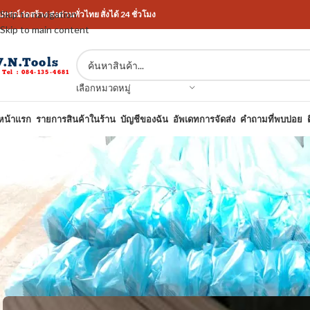
Skip to navigation
ปกรณ์ก่อสร้าง ส่งด่วนทั่วไทย สั่งได้ 24 ชั่วโมง
Skip to main content
เลือกหมวดหมู่
หน้าแรก
รายการสินค้าในร้าน
บัญชีของฉัน
อัพเดทการจัดส่ง
คำถามที่พบบ่อย
อุปก
สนใจสั่งซื้อสินค้าในร้าน สามารถดูรายละเอียดเพิ่มเติม เช่น รายล
แชร์ URL