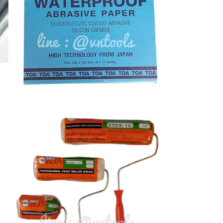
กระดาษทรายน้ำ ขัดเหล็ก TOA
ดูข้อมูลสินค้านี้...