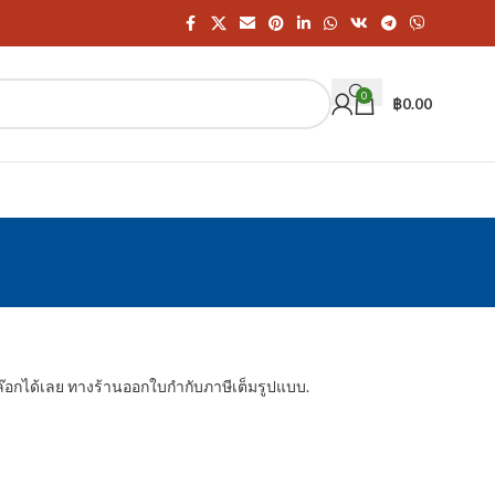
0
฿
0.00
าล๊อกได้เลย ทางร้านออกใบกำกับภาษีเต็มรูปแบบ.