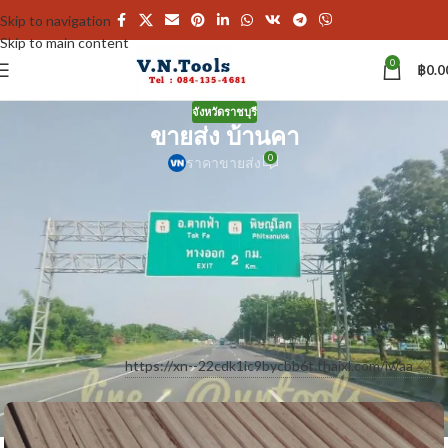
Skip to navigation
Skip to main content
0
฿
0.0
จังหวัดราชบุรี
ขายส่ง บ้านคา
0
ราคาขายส่ง
อุปกรณ์ก่อสร้าง ส่งด่วนบ้านคา จังหวัด
ราชบุรี
สนใจสั่งซื้อสินค้าในร้าน สามารถดูรายละเอียดเพิ่มเติม เช่น รายละเอียด
ราคา และส่วนลด เมื่อสั่งซื้อมีจำนวน สามารถดูที่ภาพสินค้าในแคตตาล๊อก
ได้เลย ทางร้านออกใบกำกับภาษีเต็มรูปแบบ.
แชร์ URL. หน้านี้ :
https://xn--22cdk1ic9bycbb6t.thaixl.com/iwaa
📋