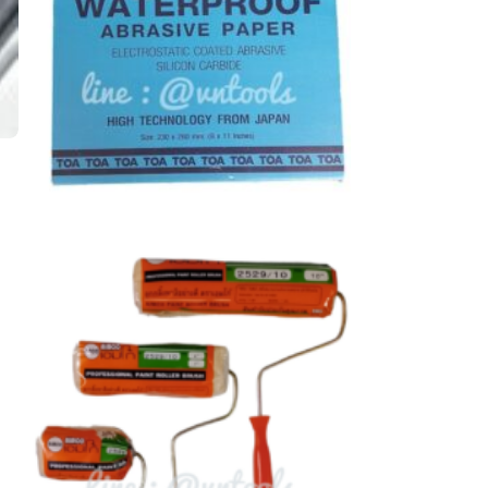
กระดาษทรายน้ำ ขัดเหล็ก TOA
ดูข้อมูลสินค้านี้...