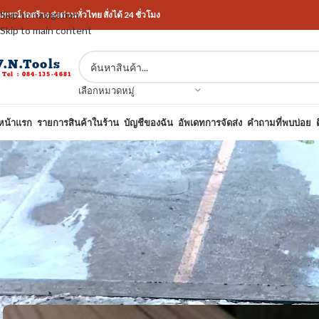
Skip to navigation
ปกรณ์ก่อสร้าง ส่งด่วนทั่วไทย สั่งได้ 24 ชั่วโมง
Skip to main content
เลือกหมวดหมู่
หน้าแรก
รายการสินค้าในร้าน
บัญชีของฉัน
อัพเดทการจัดส่ง
คำถามที่พบบ่อย
อุปกรณ
สนใจสั่งซื้อสินค้าในร้าน สามารถดูรายละเอียดเพิ่มเติม เช่น รายล
แชร์ URL